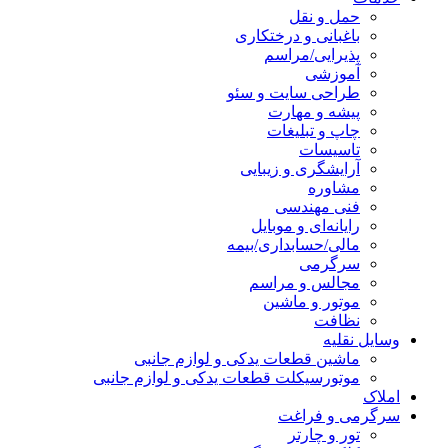
حمل و نقل
باغبانی و درختکاری
پذیرایی/مراسم
آموزشی
طراحی سایت و سئو
پیشه و مهارت
چاپ و تبلیغات
تاسیسات
آرایشگری و زیبایی
مشاوره
فنی مهندسی
رایانه‌ای و موبایل
مالی/حسابداری/بیمه
سرگرمی
مجالس و مراسم
موتور و ماشین
نظافت
وسایل نقلیه
ماشین قطعات یدکی و لوازم جانبی
موتورسیکلت قطعات یدکی و لوازم جانبی
املاک
سرگرمی و فراغت
تور و چارتر