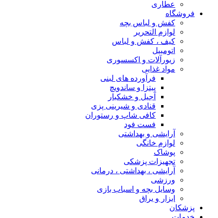
عطاری
فروشگاه
کفش و لباس بچه
لوازم التحریر
کیف ، کفش و لباس
اتومبیل
زیورآلات و اکسسوری
مواد غذایی
فرآورده های لبنی
پیتزا و ساندویچ
آجیل و خشکبار
قنادی و شیرینی پزی
کافی شاپ و رستوران
فست فود
آرایشی و بهداشتی
لوازم خانگی
پوشاک
تجهیزات پزشکی
آرایشی ، بهداشتی ، درمانی
ورزشی
وسایل بچه و اسباب بازی
ابزار و یراق
پزشکان
خدمات