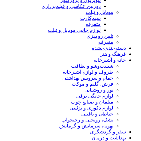
تلویزیون و پروژکتور
دوربین عکاسی و فیلم‌برداری
موبایل و تبلت
سیم‌کارت
متفرقه
لوازم جانبی موبایل و تبلت
تلفن رومیزی
متفرقه
دسته-بندی-نشده
فرهنگ و هنر
خانه و آشپزخانه
شست‌وشو و نظافت
ظروف و لوازم آشپزخانه
حمام و سرویس بهداشتی
فرش، گلیم و موکت
نور و روشنایی
لوازم خانگی برقی
مبلمان و صنایع چوب
لوازم دکوری و تزئینی
خیاطی و بافتنی
تشک، روتختی و رختخواب
تهویه، سرمایش و گرمایش
سفر و گردشگری
بهداشت و درمان