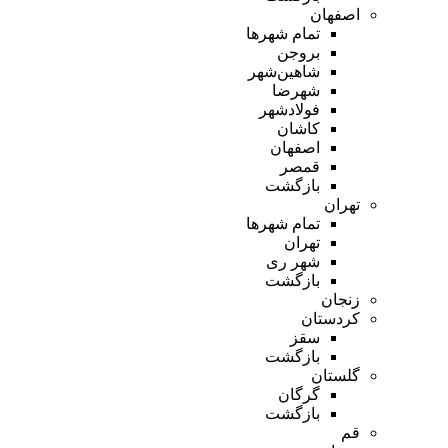
اصفهان
تمام شهر‌ها
بروجن
شاهین‌شهر
شهرضا
فولادشهر
کاشان
اصفهان
قمصر
بازگشت
تهران
تمام شهر‌ها
تهران
شهر ری
بازگشت
زنجان
کردستان
سقز
بازگشت
گلستان
گرگان
بازگشت
قم