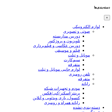
دسته‌بندی‌ها
×
لوازم الکترونیکی
صوتی و تصویری
دوربین مداربسته
تلویزیون و پروژکتور
دوربین عکاسی و فیلم‌برداری
فیلم و موسیقی
موبایل و تبلت
سیم‌کارت
متفرقه
لوازم جانبی موبایل و تبلت
تلفن رومیزی
متفرقه
رایانه
مودم و تجهیزات شبکه
پرینتر/اسکنر/کپی/فکس
کنسول، بازی‌ ویدئویی و آنلاین
رایانه همراه و رومیزی
دسته-بندی-نشده