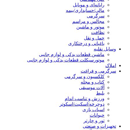
رایانه‌ای و موبایل
مالی/حسابداری/بیمه
سرگرمی
مجالس و مراسم
موتور و ماشین
نظافت
حمل و نقل
باغبانی و درختکاری
وسایل نقلیه
ماشین قطعات یدکی و لوازم جانبی
موتورسیکلت قطعات یدکی و لوازم جانبی
املاک
سرگرمی و فراغت
کلکسیون و سرگرمی
کتاب و مجله
آلات موسیقی
بلیط
ورزش و تناسب اندام
دوچرخه/اسکیت/اسکوتر
اسباب‌ بازی
حیوانات
تور و چارتر
تجهیزات و صنعتی