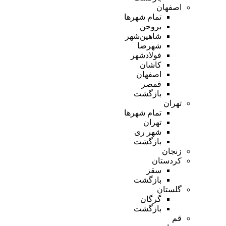
اصفهان
تمام شهر‌ها
بروجن
شاهین‌شهر
شهرضا
فولادشهر
کاشان
اصفهان
قمصر
بازگشت
تهران
تمام شهر‌ها
تهران
شهر ری
بازگشت
زنجان
کردستان
سقز
بازگشت
گلستان
گرگان
بازگشت
قم