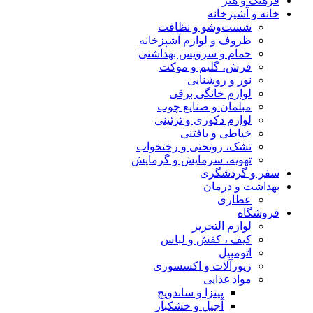
فرهنگ و هنر
خانه و آشپزخانه
شست‌وشو و نظافت
ظروف و لوازم آشپزخانه
حمام و سرویس بهداشتی
فرش، گلیم و موکت
نور و روشنایی
لوازم خانگی برقی
مبلمان و صنایع چوب
لوازم دکوری و تزئینی
خیاطی و بافتنی
تشک، روتختی و رختخواب
تهویه، سرمایش و گرمایش
سفر و گردشگری
بهداشت و درمان
عطاری
فروشگاه
لوازم التحریر
کیف ، کفش و لباس
اتومبیل
زیورآلات و اکسسوری
مواد غذایی
پیتزا و ساندویچ
آجیل و خشکبار