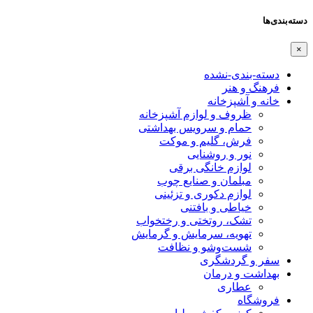
دسته‌بندی‌ها
×
دسته-بندی-نشده
فرهنگ و هنر
خانه و آشپزخانه
ظروف و لوازم آشپزخانه
حمام و سرویس بهداشتی
فرش، گلیم و موکت
نور و روشنایی
لوازم خانگی برقی
مبلمان و صنایع چوب
لوازم دکوری و تزئینی
خیاطی و بافتنی
تشک، روتختی و رختخواب
تهویه، سرمایش و گرمایش
شست‌وشو و نظافت
سفر و گردشگری
بهداشت و درمان
عطاری
فروشگاه