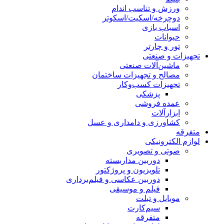
ورزش و تناسب اندام
دوچرخه/اسکیت/اسکوتر
اسباب‌ بازی
حیوانات
تور و چارتر
تجهیزات و صنعتی
ماشین‌آلات صنعتی
مصالح و تجهیزات ساختمان
تجهیزات کسب‌وکار
پزشکی
عمده فروشی
ابزارآلات
کشاورزی و دامداری و عسل
متفرقه
لوازم الکترونیکی
صوتی و تصویری
دوربین مداربسته
تلویزیون و پروژکتور
دوربین عکاسی و فیلم‌برداری
فیلم و موسیقی
موبایل و تبلت
سیم‌کارت
متفرقه