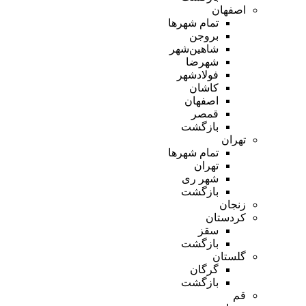
اصفهان
تمام شهر‌ها
بروجن
شاهین‌شهر
شهرضا
فولادشهر
کاشان
اصفهان
قمصر
بازگشت
تهران
تمام شهر‌ها
تهران
شهر ری
بازگشت
زنجان
کردستان
سقز
بازگشت
گلستان
گرگان
بازگشت
قم