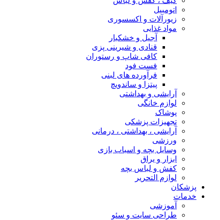
کیف ، کفش و لباس
اتومبیل
زیورآلات و اکسسوری
مواد غذایی
آجیل و خشکبار
قنادی و شیرینی پزی
کافی شاپ و رستوران
فست فود
فرآورده های لبنی
پیتزا و ساندویچ
آرایشی و بهداشتی
لوازم خانگی
پوشاک
تجهیزات پزشکی
آرایشی ، بهداشتی ، درمانی
ورزشی
وسایل بچه و اسباب بازی
ابزار و یراق
کفش و لباس بچه
لوازم التحریر
پزشکان
خدمات
آموزشی
طراحی سایت و سئو