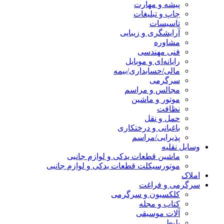
پیشه و مهارت
چاپ و تبلیغات
تاسیسات
آرایشگری و زیبایی
مشاوره
فنی مهندسی
رایانه‌ای و موبایل
مالی/حسابداری/بیمه
سرگرمی
مجالس و مراسم
موتور و ماشین
نظافت
حمل و نقل
باغبانی و درختکاری
پذیرایی/مراسم
وسایل نقلیه
ماشین قطعات یدکی و لوازم جانبی
موتورسیکلت قطعات یدکی و لوازم جانبی
املاک
سرگرمی و فراغت
کلکسیون و سرگرمی
کتاب و مجله
آلات موسیقی
بلیط