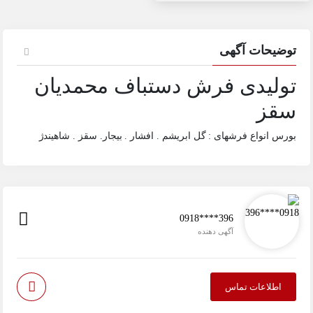
توضیحات آگهی
تولیدی فرش دستباف محمدیان
سقز
بورس انواع فرشهای : گل ابریشم . افشار . بیجار. سقز . شاهیندژ
0918****396
آگهی دهنده
اطلاعات تماس