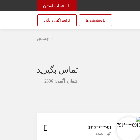
انتخاب استان
دسته‌بندی‌ها
ثبت اگهی رایگان
جستجو
تماس بگیرید
شماره آگهی:
2696
0913****791
آگهی دهنده