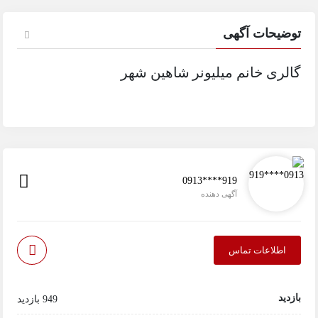
توضیحات آگهی
گالری خانم میلیونر شاهین شهر
0913****919
آگهی دهنده
اطلاعات تماس
بازدید
949 بازدید