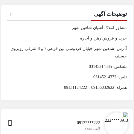
توضیحات آگهی
مشاور املاک آشیان شاهین شهر
خرید و فروش رهن و اجاره
آدرس: شاهین شهر خیابان فردوسی بین فرعی 7 و 8 شرقی روبروی
حسینیه
تلفکس: 03145214335
تلفن: 03145214332
همراه: 09136032622 – 09131124222
0913****222
آگهی دهنده