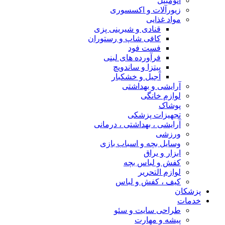
اتومبیل
زیورآلات و اکسسوری
مواد غذایی
قنادی و شیرینی پزی
کافی شاپ و رستوران
فست فود
فرآورده های لبنی
پیتزا و ساندویچ
آجیل و خشکبار
آرایشی و بهداشتی
لوازم خانگی
پوشاک
تجهیزات پزشکی
آرایشی ، بهداشتی ، درمانی
ورزشی
وسایل بچه و اسباب بازی
ابزار و یراق
کفش و لباس بچه
لوازم التحریر
کیف ، کفش و لباس
پزشکان
خدمات
طراحی سایت و سئو
پیشه و مهارت