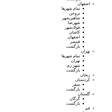
اصفهان
تمام شهر‌ها
بروجن
شاهین‌شهر
شهرضا
فولادشهر
کاشان
اصفهان
قمصر
بازگشت
تهران
تمام شهر‌ها
تهران
شهر ری
بازگشت
زنجان
کردستان
سقز
بازگشت
گلستان
گرگان
بازگشت
قم