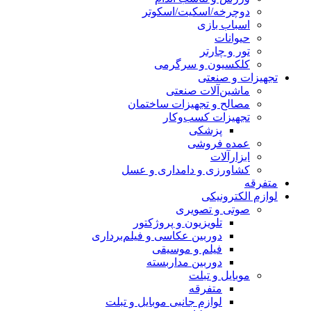
دوچرخه/اسکیت/اسکوتر
اسباب‌ بازی
حیوانات
تور و چارتر
کلکسیون و سرگرمی
تجهیزات و صنعتی
ماشین‌آلات صنعتی
مصالح و تجهیزات ساختمان
تجهیزات کسب‌وکار
پزشکی
عمده فروشی
ابزارآلات
کشاورزی و دامداری و عسل
متفرقه
لوازم الکترونیکی
صوتی و تصویری
تلویزیون و پروژکتور
دوربین عکاسی و فیلم‌برداری
فیلم و موسیقی
دوربین مداربسته
موبایل و تبلت
متفرقه
لوازم جانبی موبایل و تبلت