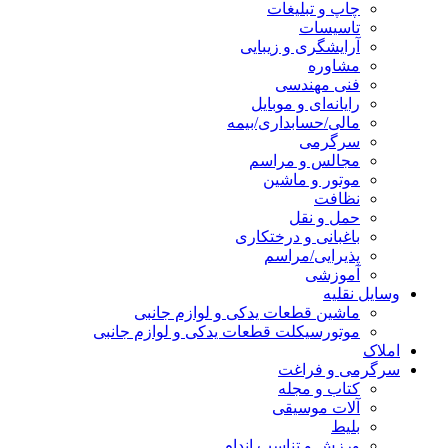
چاپ و تبلیغات
تاسیسات
آرایشگری و زیبایی
مشاوره
فنی مهندسی
رایانه‌ای و موبایل
مالی/حسابداری/بیمه
سرگرمی
مجالس و مراسم
موتور و ماشین
نظافت
حمل و نقل
باغبانی و درختکاری
پذیرایی/مراسم
آموزشی
وسایل نقلیه
ماشین قطعات یدکی و لوازم جانبی
موتورسیکلت قطعات یدکی و لوازم جانبی
املاک
سرگرمی و فراغت
کتاب و مجله
آلات موسیقی
بلیط
ورزش و تناسب اندام