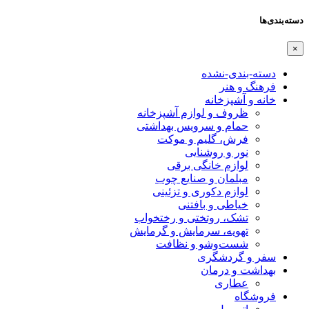
دسته‌بندی‌ها
×
دسته-بندی-نشده
فرهنگ و هنر
خانه و آشپزخانه
ظروف و لوازم آشپزخانه
حمام و سرویس بهداشتی
فرش، گلیم و موکت
نور و روشنایی
لوازم خانگی برقی
مبلمان و صنایع چوب
لوازم دکوری و تزئینی
خیاطی و بافتنی
تشک، روتختی و رختخواب
تهویه، سرمایش و گرمایش
شست‌وشو و نظافت
سفر و گردشگری
بهداشت و درمان
عطاری
فروشگاه