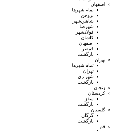
اصفهان
تمام شهر‌ها
بروجن
شاهین‌شهر
شهرضا
فولادشهر
کاشان
اصفهان
قمصر
بازگشت
تهران
تمام شهر‌ها
تهران
شهر ری
بازگشت
زنجان
کردستان
سقز
بازگشت
گلستان
گرگان
بازگشت
قم