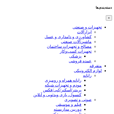
دسته‌بندی‌ها
×
تجهیزات و صنعتی
ابزارآلات
کشاورزی و دامداری و عسل
ماشین‌آلات صنعتی
مصالح و تجهیزات ساختمان
تجهیزات کسب‌وکار
پزشکی
عمده فروشی
متفرقه
لوازم الکترونیکی
رایانه
رایانه همراه و رومیزی
مودم و تجهیزات شبکه
پرینتر/اسکنر/کپی/فکس
کنسول، بازی‌ ویدئویی و آنلاین
صوتی و تصویری
فیلم و موسیقی
دوربین مداربسته