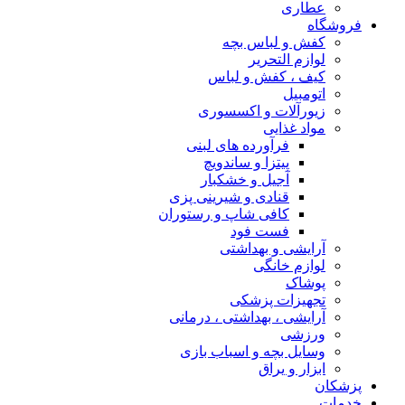
عطاری
فروشگاه
کفش و لباس بچه
لوازم التحریر
کیف ، کفش و لباس
اتومبیل
زیورآلات و اکسسوری
مواد غذایی
فرآورده های لبنی
پیتزا و ساندویچ
آجیل و خشکبار
قنادی و شیرینی پزی
کافی شاپ و رستوران
فست فود
آرایشی و بهداشتی
لوازم خانگی
پوشاک
تجهیزات پزشکی
آرایشی ، بهداشتی ، درمانی
ورزشی
وسایل بچه و اسباب بازی
ابزار و یراق
پزشکان
خدمات