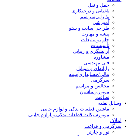
حمل و نقل
باغبانی و درختکاری
پذیرایی/مراسم
آموزشی
طراحی سایت و سئو
پیشه و مهارت
چاپ و تبلیغات
تاسیسات
آرایشگری و زیبایی
مشاوره
فنی مهندسی
رایانه‌ای و موبایل
مالی/حسابداری/بیمه
سرگرمی
مجالس و مراسم
موتور و ماشین
نظافت
وسایل نقلیه
ماشین قطعات یدکی و لوازم جانبی
موتورسیکلت قطعات یدکی و لوازم جانبی
املاک
سرگرمی و فراغت
تور و چارتر