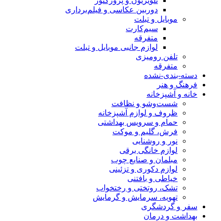
تلویزیون و پروژکتور
دوربین عکاسی و فیلم‌برداری
موبایل و تبلت
سیم‌کارت
متفرقه
لوازم جانبی موبایل و تبلت
تلفن رومیزی
متفرقه
دسته-بندی-نشده
فرهنگ و هنر
خانه و آشپزخانه
شست‌وشو و نظافت
ظروف و لوازم آشپزخانه
حمام و سرویس بهداشتی
فرش، گلیم و موکت
نور و روشنایی
لوازم خانگی برقی
مبلمان و صنایع چوب
لوازم دکوری و تزئینی
خیاطی و بافتنی
تشک، روتختی و رختخواب
تهویه، سرمایش و گرمایش
سفر و گردشگری
بهداشت و درمان