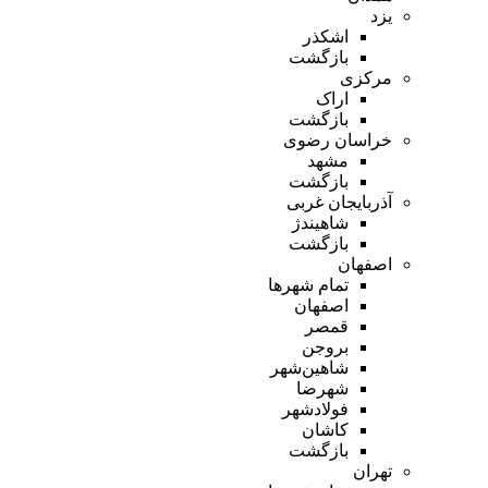
یزد
اشکذر
بازگشت
مرکزی
اراک
بازگشت
خراسان رضوی
مشهد
بازگشت
آذربایجان غربی
شاهیندژ
بازگشت
اصفهان
تمام شهر‌ها
اصفهان
قمصر
بروجن
شاهین‌شهر
شهرضا
فولادشهر
کاشان
بازگشت
تهران