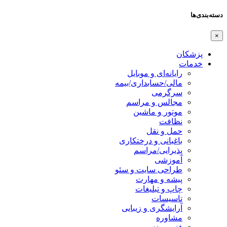
دسته‌بندی‌ها
×
پزشکان
خدمات
رایانه‌ای و موبایل
مالی/حسابداری/بیمه
سرگرمی
مجالس و مراسم
موتور و ماشین
نظافت
حمل و نقل
باغبانی و درختکاری
پذیرایی/مراسم
آموزشی
طراحی سایت و سئو
پیشه و مهارت
چاپ و تبلیغات
تاسیسات
آرایشگری و زیبایی
مشاوره