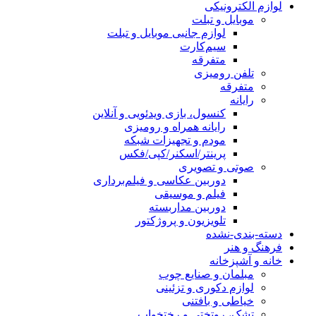
لوازم الکترونیکی
موبایل و تبلت
لوازم جانبی موبایل و تبلت
سیم‌کارت
متفرقه
تلفن رومیزی
متفرقه
رایانه
کنسول، بازی‌ ویدئویی و آنلاین
رایانه همراه و رومیزی
مودم و تجهیزات شبکه
پرینتر/اسکنر/کپی/فکس
صوتی و تصویری
دوربین عکاسی و فیلم‌برداری
فیلم و موسیقی
دوربین مداربسته
تلویزیون و پروژکتور
دسته-بندی-نشده
فرهنگ و هنر
خانه و آشپزخانه
مبلمان و صنایع چوب
لوازم دکوری و تزئینی
خیاطی و بافتنی
تشک، روتختی و رختخواب