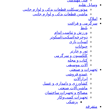
فنی مهندسی
وسایل نقلیه
موتورسیکلت قطعات یدکی و لوازم جانبی
ماشین قطعات یدکی و لوازم جانبی
املاک
سرگرمی و فراغت
بلیط
ورزش و تناسب اندام
دوچرخه/اسکیت/اسکوتر
اسباب‌ بازی
حیوانات
تور و چارتر
کلکسیون و سرگرمی
کتاب و مجله
آلات موسیقی
تجهیزات و صنعتی
عمده فروشی
ابزارآلات
کشاورزی و دامداری و عسل
ماشین‌آلات صنعتی
مصالح و تجهیزات ساختمان
تجهیزات کسب‌وکار
پزشکی
متفرقه