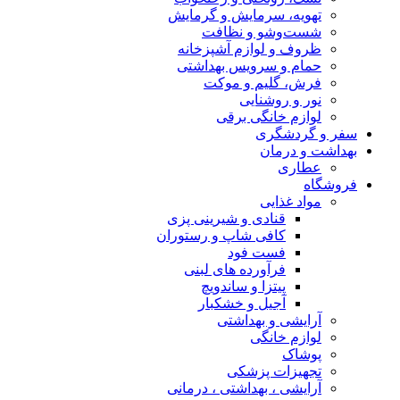
تهویه، سرمایش و گرمایش
شست‌وشو و نظافت
ظروف و لوازم آشپزخانه
حمام و سرویس بهداشتی
فرش، گلیم و موکت
نور و روشنایی
لوازم خانگی برقی
سفر و گردشگری
بهداشت و درمان
عطاری
فروشگاه
مواد غذایی
قنادی و شیرینی پزی
کافی شاپ و رستوران
فست فود
فرآورده های لبنی
پیتزا و ساندویچ
آجیل و خشکبار
آرایشی و بهداشتی
لوازم خانگی
پوشاک
تجهیزات پزشکی
آرایشی ، بهداشتی ، درمانی