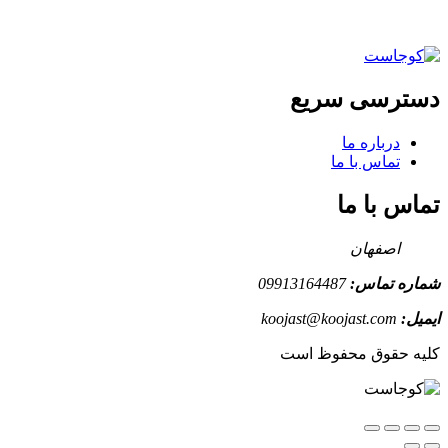
دسترسی سریع
درباره ما
تماس با ما
تماس با ما
اصفهان
شماره تماس:
09913164487
ایمیل:
koojast@koojast.com
کلیه حقوق محفوظ است