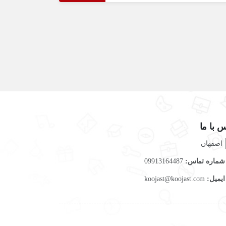
 با ما
اصفهان
ماره تماس:
09913164487
یمیل:
koojast@koojast.com