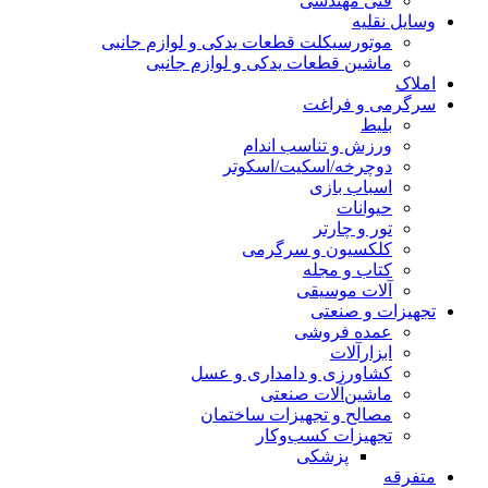
فنی مهندسی
وسایل نقلیه
موتورسیکلت قطعات یدکی و لوازم جانبی
ماشین قطعات یدکی و لوازم جانبی
املاک
سرگرمی و فراغت
بلیط
ورزش و تناسب اندام
دوچرخه/اسکیت/اسکوتر
اسباب‌ بازی
حیوانات
تور و چارتر
کلکسیون و سرگرمی
کتاب و مجله
آلات موسیقی
تجهیزات و صنعتی
عمده فروشی
ابزارآلات
کشاورزی و دامداری و عسل
ماشین‌آلات صنعتی
مصالح و تجهیزات ساختمان
تجهیزات کسب‌وکار
پزشکی
متفرقه