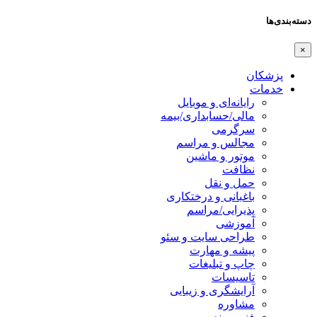
دسته‌بندی‌ها
×
پزشکان
خدمات
رایانه‌ای و موبایل
مالی/حسابداری/بیمه
سرگرمی
مجالس و مراسم
موتور و ماشین
نظافت
حمل و نقل
باغبانی و درختکاری
پذیرایی/مراسم
آموزشی
طراحی سایت و سئو
پیشه و مهارت
چاپ و تبلیغات
تاسیسات
آرایشگری و زیبایی
مشاوره