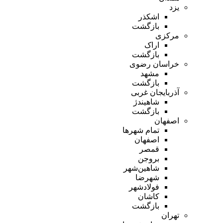
یزد
اشکذر
بازگشت
مرکزی
اراک
بازگشت
خراسان رضوی
مشهد
بازگشت
آذربایجان غربی
شاهیندژ
بازگشت
اصفهان
تمام شهر‌ها
اصفهان
قمصر
بروجن
شاهین‌شهر
شهرضا
فولادشهر
کاشان
بازگشت
تهران