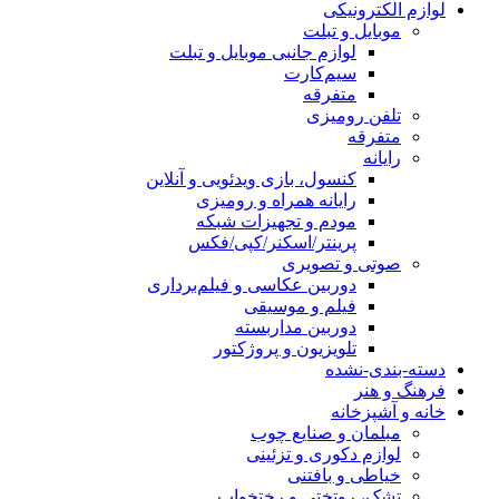
لوازم الکترونیکی
موبایل و تبلت
لوازم جانبی موبایل و تبلت
سیم‌کارت
متفرقه
تلفن رومیزی
متفرقه
رایانه
کنسول، بازی‌ ویدئویی و آنلاین
رایانه همراه و رومیزی
مودم و تجهیزات شبکه
پرینتر/اسکنر/کپی/فکس
صوتی و تصویری
دوربین عکاسی و فیلم‌برداری
فیلم و موسیقی
دوربین مداربسته
تلویزیون و پروژکتور
دسته-بندی-نشده
فرهنگ و هنر
خانه و آشپزخانه
مبلمان و صنایع چوب
لوازم دکوری و تزئینی
خیاطی و بافتنی
تشک، روتختی و رختخواب