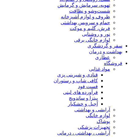
تهویه، سرمایش و گرمایش
شست‌وشو و نظافت
ظروف و لوازم آشپزخانه
حمام و سرویس بهداشتی
فرش، گلیم و موکت
نور و روشنایی
لوازم خانگی برقی
سفر و گردشگری
بهداشت و درمان
عطاری
فروشگاه
مواد غذایی
قنادی و شیرینی پزی
کافی شاپ و رستوران
فست فود
فرآورده های لبنی
پیتزا و ساندویچ
آجیل و خشکبار
آرایشی و بهداشتی
لوازم خانگی
پوشاک
تجهیزات پزشکی
آرایشی ، بهداشتی ، درمانی