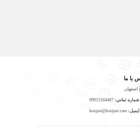
 با ما
اصفهان
ماره تماس:
09913164487
یمیل:
koojast@koojast.com