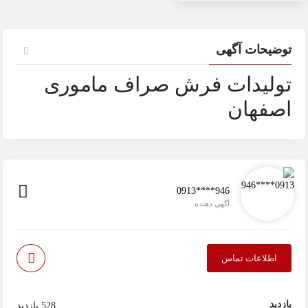
توضیحات آگهی
تولیدات فرش صراف ماموری
اصفهان
0913****946
آگهی دهنده
اطلاعات تماس
بازدید
528 بازدید